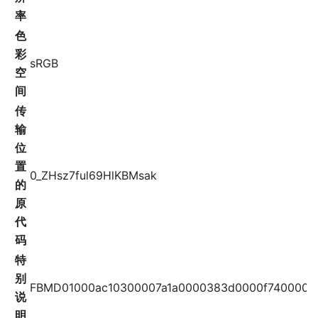
率
色
彩
sRGB
空
间
传
输
位
置
0_ZHsz7ful69HlKBMsak
的
原
代
码
特
别
FBMD01000ac10300007a1a0000383d0000f7400000
说
明