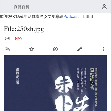
真佛百科
打开主菜单
搜索
用户菜单
歡迎您收聽蓮生活佛盧勝彥文集導讀
Podcast
🙋‍♂️🙋‍♀️
File
:
250zh.jpg
文件
讨论
语言
监视
历史
编辑
更多