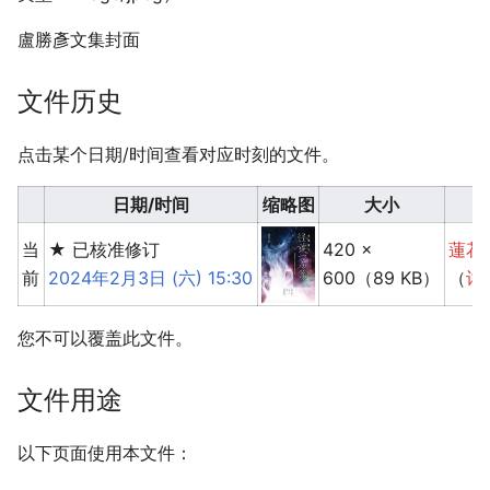
盧勝彥文集封面
文件历史
点击某个日期/时间查看对应时刻的文件。
日期/时间
缩⁠略⁠图
大小
当
★ 已核准修订
420 ×
蓮花
前
2024年2月3日 (六) 15:30
600
（89 KB）
（
讨
您不可以覆盖此文件。
文件用途
以下页面使用本文件：