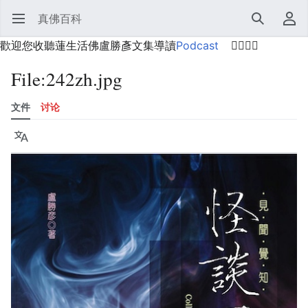
真佛百科
打开主菜单
搜索
用户菜单
歡迎您收聽蓮生活佛盧勝彥文集導讀
Podcast
🙋‍♂️🙋‍♀️
File
:
242zh.jpg
文件
讨论
语言
监视
历史
编辑
更多