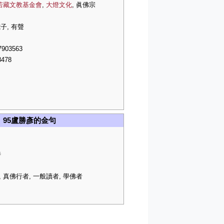
若藏文教基金會
,
大燈文化
, 眞佛宗
電子, 有聲
7903563
8478
95盧勝彥的金句
詩
 真佛行者, 一般讀者, 學佛者