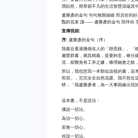
潤自然，簡單卻不凡的生活智慧深蘊其
盧勝彥的金句 句句無限細緻 而且恰到好
豔的花束 讓—— 盧勝彥的金句 陪伴你
宣傳視頻:
序:
盧勝彥的金句（序）
我最近看過幾個名人的「靜思錄」、「
遍覽群書，摘其精義，提要鉤玄，條分
流，卻難免有工斧之嫌，條理融會之餘
所以，我也想寫一本類似這樣的書，這
而寫」，完完全全自然流露。我不想在
榜：「我盧勝彥者，為一大事因緣出現
這本書，不是說法：
佛說一切法。
為治一切心。
若無一切心。
何說一切法。