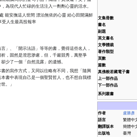
中，為現代人忙碌的生活注入一劑劑心靈的活水。
處 能安撫這人世間 漂泊無依的心靈 給心田開滿鮮
文集冊數
 享受人生最高投報率
書名
副題
英文書名
文學體裁
格言」、「開示法語」等等的書，覺得這些名人，
著作類型
縷析，固然是澄思渺慮，但，千巖競秀，萬壑爭
頁數
，卻少了一個「自然流露」的遺憾。
篇數
本書的寫作方式，又同以往略有不同，我想「隨興
真佛般若藏電子書
這本書中表現自己是一個聖賢哲人，也不想自我標
上一部作品
於世。」
下一部作品
系列叢書
作者
盧勝彥
語言
繁體中
翻譯版本
簡體中文
出版地
臺灣