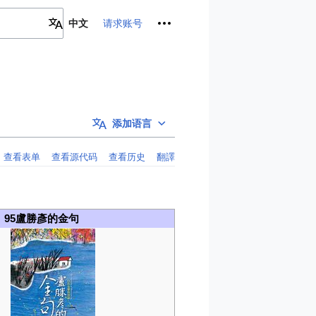
个人工具
请求账号
中文
添加语言
查看表单
查看源代码
查看历史
翻譯
95盧勝彥的金句