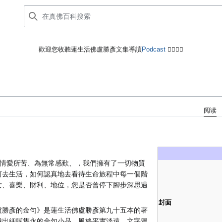
歡迎您收聽蓮生活佛盧勝彥文集導讀
Podcast
🙋‍♂️🙋‍♀️
阅读
情愛所苦、為無常感歎、，我們擁有了一切物質
何去生活，如何認真地去看待生命旅程中每一個階
女、喜樂、財利、地位，您是否曾停下腳步深思過
封面
盧勝彥的金句》是蓮生活佛盧勝彥第九十五本的著
織出細膩雋永的金句小品，風格平實淡遠，文字溫