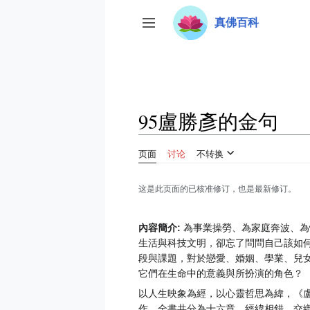
跳
真佛百科
转
开关侧边栏
到
内
容
95盧勝彥的金句
页面
讨论
不转换
这是此页面的已核准修订，也是最新修订。
內容簡介:
為事業操勞、為家庭奔波、為
生活與科技文明，卻忘了問問自己該如
段與課題，對於戀愛、婚姻、學業、兒
它們在生命中的意義與所扮演的角色？
以人生映象為經，以心靈哲思為緯，《
作。全書共分為十六章，經緯相錯，交