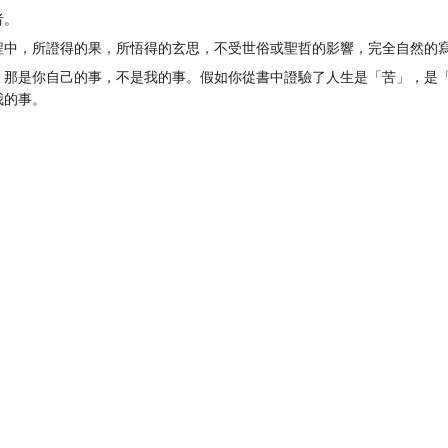
者。
程中，所證得的果，所悟得的玄思，不受世俗或聖哲的影響，完全自然的
，那是你自己的事，不是我的事。假如你從書中證驗了人生是「苦」，是
我的事。