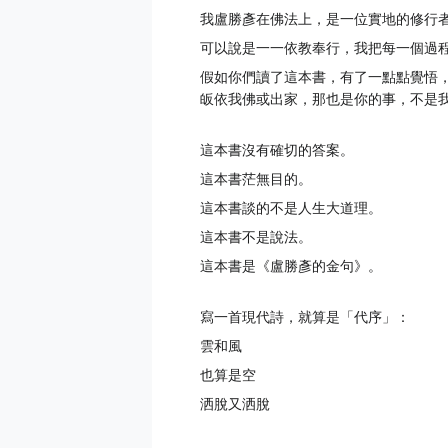
我盧勝彥在佛法上，是一位實地的修行
可以說是一一依教奉行，我把每一個過
假如你們讀了這本書，有了一點點覺悟
皈依我佛或出家，那也是你的事，不是
這本書沒有確切的答案。
這本書茫無目的。
這本書談的不是人生大道理。
這本書不是說法。
這本書是《盧勝彥的金句》。
寫一首現代詩，就算是「代序」：
雲和風
也算是空
洒脫又洒脫