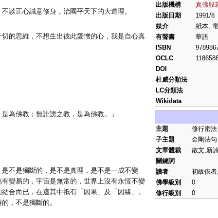
出版機構
真佛般
，不談正心誠意修身，治國平天下的大道理。
出版日期
1991/8
媒介
紙本, 
一切的思維，不想生出彼此愛憎的心，我是自心真
有聲書
華語
ISBN
978986
OCLC
118658
DOI
杜威分類法
LC分類法
Wikidata
，是為佛教；無誹謗之教，是為佛教。」
主題
修行密法
子主題
金剛法句
文章體裁
散文,新
關鍵詞
，是不是獨斷的，是不是真理，是不是一成不變
讀者
初皈依者,
萬有變易的，宇宙是無常的，世界上沒有永恆不變
佛學級別
0
的結合而已，在這其中祇有「因果」及「因緣」。
修行級別
0
解的，不是獨斷的。