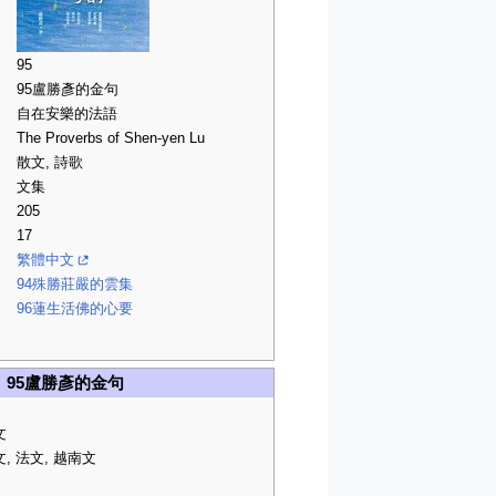
95
95盧勝彥的金句
自在安樂的法語
The Proverbs of Shen-yen Lu
散文, 詩歌
文集
205
17
繁體中文
94殊勝莊嚴的雲集
96蓮生活佛的心要
95盧勝彥的金句
文
, 法文, 越南文