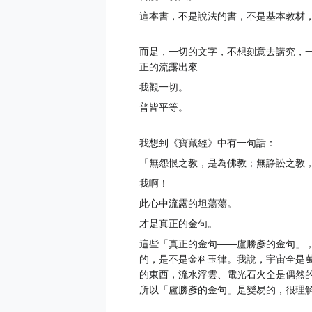
這本書，不是說法的書，不是基本教材
而是，一切的文字，不想刻意去講究，
正的流露出來——
我觀一切。
普皆平等。
我想到《寶藏經》中有一句話：
「無怨恨之教，是為佛教；無諍訟之教
我啊！
此心中流露的坦蕩蕩。
才是真正的金句。
這些「真正的金句——盧勝彥的金句」
的，是不是金科玉律。我說，宇宙全是
的東西，流水浮雲、電光石火全是偶然
所以「盧勝彥的金句」是變易的，很理