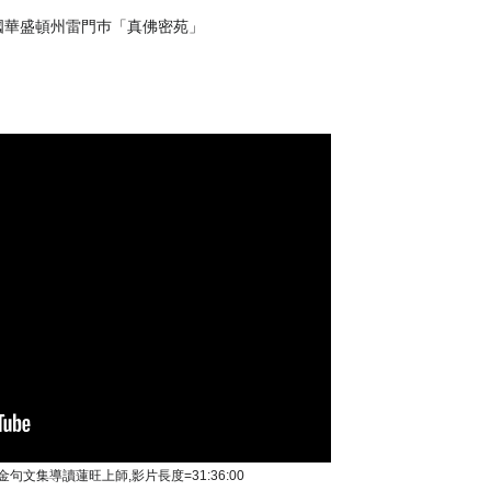
國華盛頓州雷門巿「真佛密苑」
金句文集導讀蓮旺上師,影片長度=31:36:00