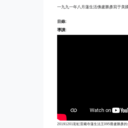
一九九一年八月蓮生活佛盧勝彥寫于美
目錄:
導讀:
20191201彩虹雷藏寺蓮生法王095冊盧勝彥的