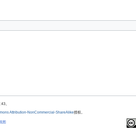
:43。
mons Attribution-NonCommercial-ShareAlike
授权。
视图