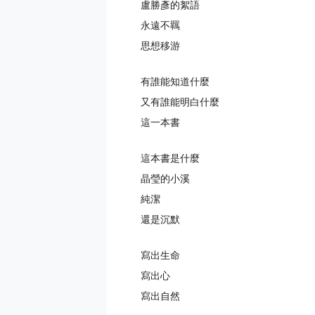
盧勝彥的絮語
永遠不羈
思想移游
有誰能知道什麼
又有誰能明白什麼
這一本書
這本書是什麼
晶瑩的小溪
純潔
還是沉默
寫出生命
寫出心
寫出自然