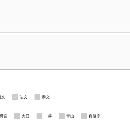
南文
法文
泰文
明窗
大日
一善
青山
真佛宗