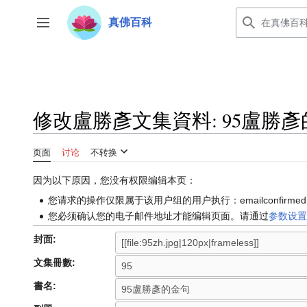
跳
真佛百科
转
开关侧边栏
到
内
容
修改盧勝彥文集資料: 95盧勝
页面
讨论
不转换
因为以下原因，您没有权限编辑本页：
您请求的操作仅限属于该用户组的用户执行：emailconfirmed
您必须确认您的电子邮件地址才能编辑页面。请通过
参数设
封面:
文集冊數:
書名: