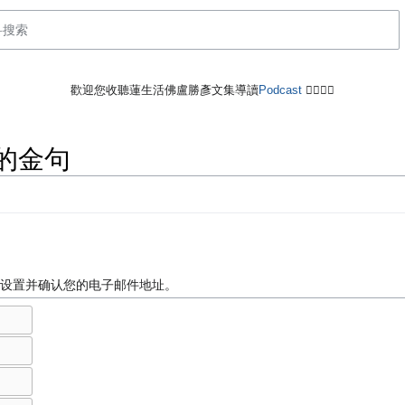
歡迎您收聽蓮生活佛盧勝彥文集導讀
Podcast
🙋‍♂️🙋‍♀️
彥的金句
置
设置并确认您的电子邮件地址。