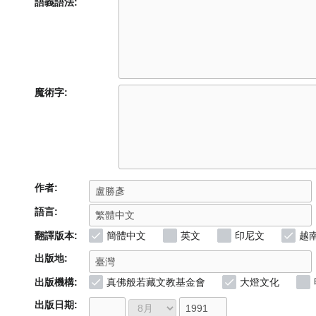
語義語法:
魔術字:
作者:
語言:
翻譯版本:
簡體中文
英文
印尼文
越
出版地:
出版機構:
真佛般若藏文教基金會
大燈文化
出版日期: