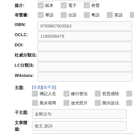
媒介:
紙本
電子
有聲
有聲書:
華語
台語
粵語
英語
ISBN:
OCLC:
DOI:
杜威分類法:
LC分類法:
Wikidata:
全选
全不选
主題:
傳記人生
修行密法
哲思感悟
風水堪輿
放光照片
開示說法
子主題:
文章體
裁: