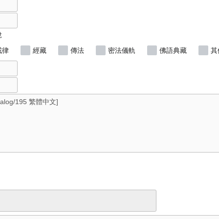
說
戒律
經藏
傳法
密法儀軌
佛語典藏
其