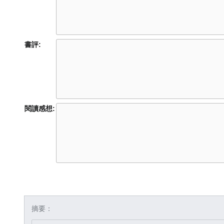
書評:
閱讀感想:
摘要：