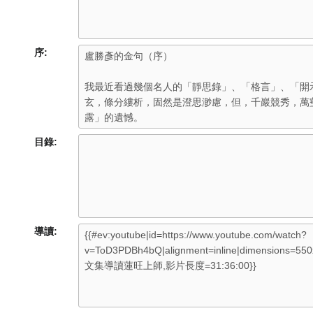
序:
目錄:
導讀: