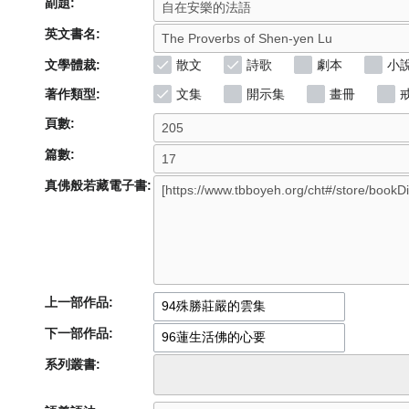
副題:
英文書名:
文學體裁:
散文
詩歌
劇本
小
著作類型:
文集
開示集
畫冊
頁數:
篇數:
真佛般若藏電子書:
上一部作品:
下一部作品:
系列叢書: