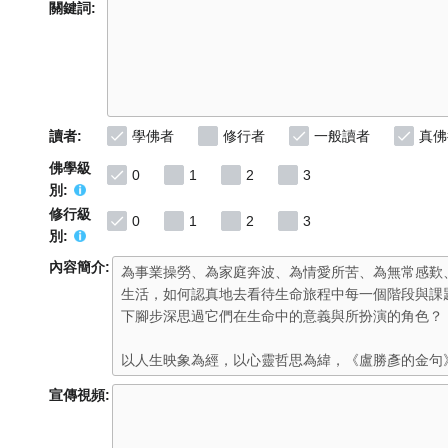
關鍵詞:
讀者:
學佛者
修行者
一般讀者
真佛
佛學級
0
1
2
3
別:
修行級
0
1
2
3
別:
內容簡介:
宣傳視頻: