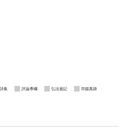
詩集
評論專欄
弘法遊記
符籙真跡