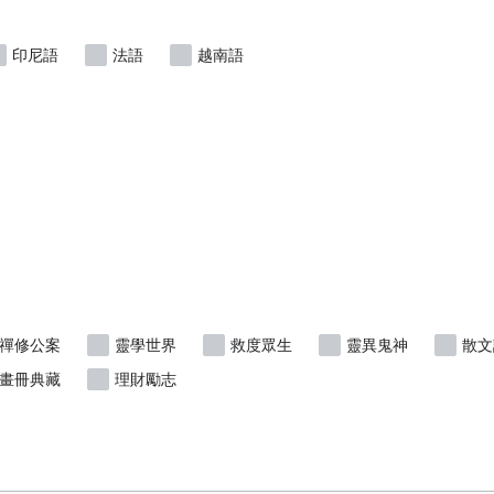
印尼語
法語
越南語
禪修公案
靈學世界
救度眾生
靈異鬼神
散文
畫冊典藏
理財勵志