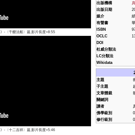
出版機構
出版日期
2
媒介
紙
有聲書
華
ISBN
9
-〈千艘法船〉篇,影片長度=8:55
OCLC
1
DOI
杜威分類法
LC分類法
Wikidata
主題
子主題
文章體裁
關鍵詞
讀者
佛學級別
0
修行級別
0
-〈十二吉祥〉篇,影片長度=5:46