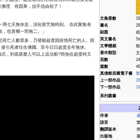
有佛理、有因果，信不信由你了！
文集冊數
2
一周七天無休息，演化密咒無時刻。 在此聚集有
書名
2
法，也算獨一而無二。」
副題
超
英文書名
St
慈悲死亡人數眾多，乃發願超度因疫情死亡的人。因
文學體裁
散
，接引死者往生佛國。至今日日超度全年無休。
著作類型
文
儀式，到底甚麼人可以上這法船?而他在超度時又
頁數
2
篇數
4
真佛般若藏電子書
繁
上一部作品
2
下一部作品
2
系列叢書
作者
語言
翻譯版本
簡
出版地