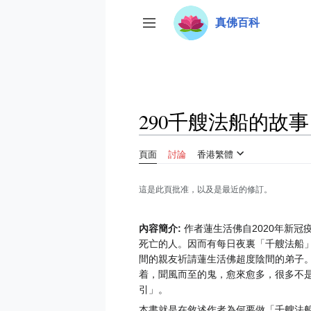
跳
真佛百科
至
切換側欄
內
容
290千艘法船的故事
頁面
討論
香港繁體
這是此頁批准，以及是最近的修訂。
內容簡介:
作者蓮生活佛自2020年新
死亡的人。因而有每日夜裏「千艘法船
間的親友祈請蓮生活佛超度陰間的弟子
着，聞風而至的鬼，愈來愈多，很多不
引」。
本書就是在敘述作者為何要做「千艘法