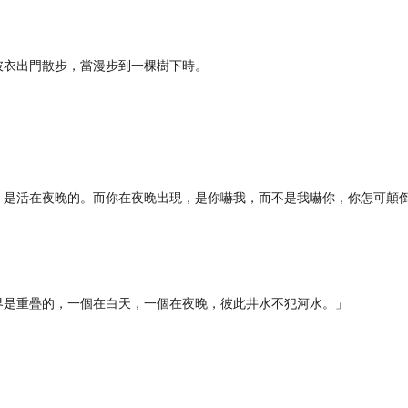
披衣出門散步，當漫步到一棵樹下時。
，是活在夜晚的。而你在夜晚出現，是你嚇我，而不是我嚇你，你怎可顛
界是重疊的，一個在白天，一個在夜晚，彼此井水不犯河水。」