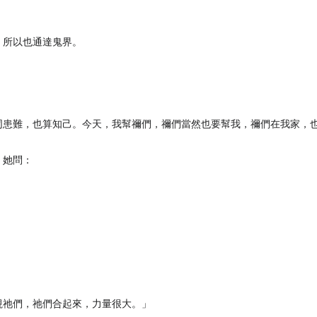
，所以也通達鬼界。
同患難，也算知己。今天，我幫禰們，禰們當然也要幫我，禰們在我家，
，她問：
視祂們，祂們合起來，力量很大。」