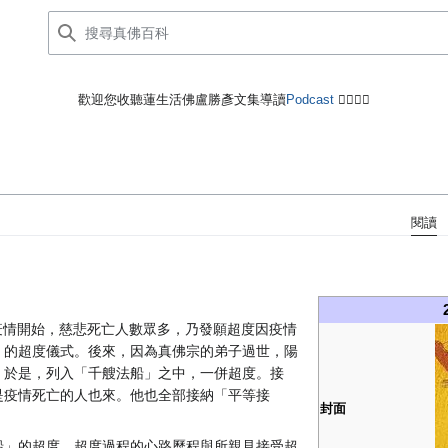
歡迎您收聽蓮生活佛盧勝彥文集導讀
Podcast
🙋‍♂️🙋‍♀️
閱讀
冠疫情開始，慈悲死亡人數眾多，乃發願超度因疫情
」的超度儀式。後來，因為真佛宗的弟子過世，陽
。於是，列入「千艘法船」之中，一併超度。接
是疫情死亡的人也來。他也全部接納「平等接
封面
船」的超度、超度過程的心路歷程與所親見接受超