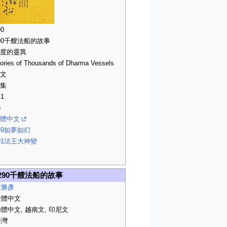
90
90千艘法船的故事
度的靈異
ories of Thousands of Dharma Vessels
文
集
41
5
體中文
89如夢如幻
91法王大神變
290千艘法船的故事
盧勝彥
繁體中文
體中文, 越南文, 印尼文
臺灣