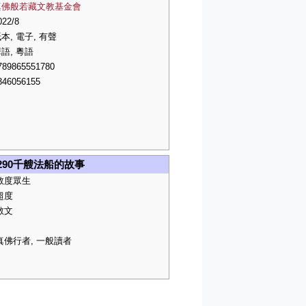
真佛般若藏文教基金會
022/8
本, 電子, 有聲
語, 粵語
789865551780
346056155
290千艘法船的故事
救度眾生
超度
散文
真佛行者, 一般讀者