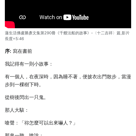
蓮生活佛盧勝彥文集第290冊《千艘法船的故事》-〈十二吉祥〉篇,影片
長度=5:46
序:
寫在書前
我記得有一則小故事：
有一個人，在夜深時，因為睡不著，便披衣出門散步，當漫
步到一棵樹下時。
從樹後閃出一只鬼。
那人大駭：
嗆聲：「祢怎麼可以出來嚇人？」
那鬼一聽，嗆說：