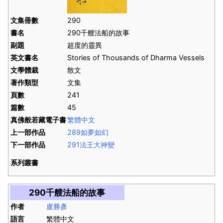
文集冊數
290
書名
290千艘法船的故事
副題
超度的靈異
英文書名
Stories of Thousands of Dharma Vessels
文學體裁
散文
著作類型
文集
頁數
241
篇數
45
真佛般若藏電子書
繁體中文
上一部作品
289如夢如幻
下一部作品
291法王大神變
系列叢書
290千艘法船的故事
作者
盧勝彥
語言
繁體中文