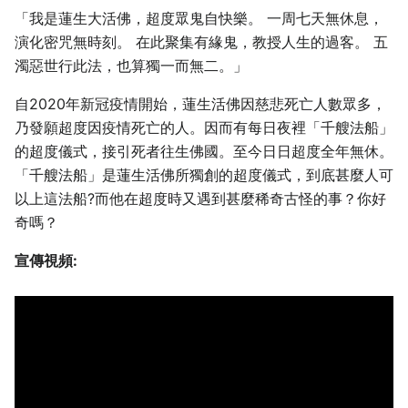
「我是蓮生大活佛，超度眾鬼自快樂。 一周七天無休息，
演化密咒無時刻。 在此聚集有緣鬼，教授人生的過客。 五
濁惡世行此法，也算獨一而無二。」
自2020年新冠疫情開始，蓮生活佛因慈悲死亡人數眾多，
乃發願超度因疫情死亡的人。因而有每日夜裡「千艘法船」
的超度儀式，接引死者往生佛國。至今日日超度全年無休。
「千艘法船」是蓮生活佛所獨創的超度儀式，到底甚麼人可
以上這法船?而他在超度時又遇到甚麼稀奇古怪的事？你好
奇嗎？
宣傳視頻: