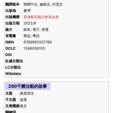
翻譯版本
簡體中文, 越南文, 印尼文
出版地
臺灣
出版機構
真佛般若藏文教基金會
出版日期
2022/8
媒介
紙本, 電子, 有聲
有聲書
華語, 粵語
ISBN
9789865551780
OCLC
1346056155
DOI
杜威分類法
LC分類法
Wikidata
290千艘法船的故事
主題
救度眾生
子主題
超度
文章體裁
散文
關鍵詞