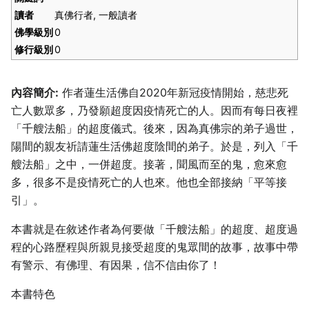
讀者
真佛行者, 一般讀者
佛學級別
0
修行級別
0
內容簡介:
作者蓮生活佛自2020年新冠疫情開始，慈悲死
亡人數眾多，乃發願超度因疫情死亡的人。因而有每日夜裡
「千艘法船」的超度儀式。後來，因為真佛宗的弟子過世，
陽間的親友祈請蓮生活佛超度陰間的弟子。於是，列入「千
艘法船」之中，一併超度。接著，聞風而至的鬼，愈來愈
多，很多不是疫情死亡的人也來。他也全部接納「平等接
引」。
本書就是在敘述作者為何要做「千艘法船」的超度、超度過
程的心路歷程與所親見接受超度的鬼眾間的故事，故事中帶
有警示、有佛理、有因果，信不信由你了！
本書特色