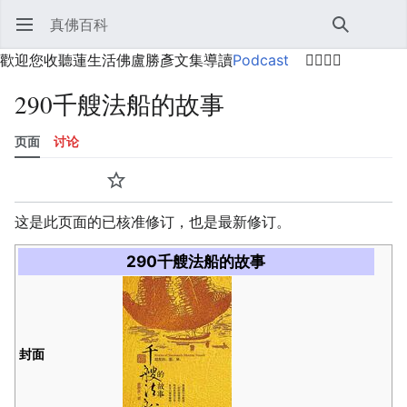
真佛百科
打开主菜单
搜索
用户菜单
歡迎您收聽蓮生活佛盧勝彥文集導讀
Podcast
🙋‍♂️🙋‍♀️
290千艘法船的故事
页面
讨论
语言
监视
历史
编辑
更多
这是此页面的已核准修订，也是最新修订。
290千艘法船的故事
封面