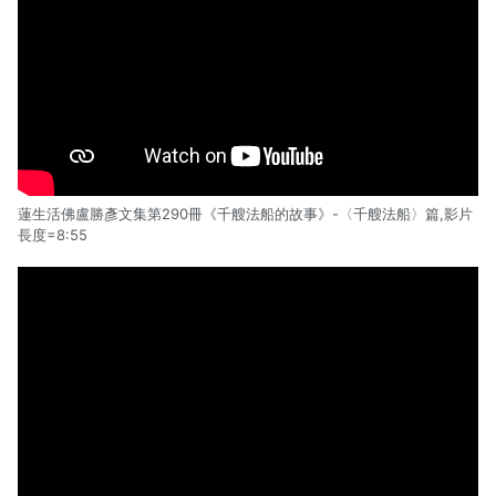
蓮生活佛盧勝彥文集第290冊《千艘法船的故事》-〈千艘法船〉篇,影片
長度=8:55