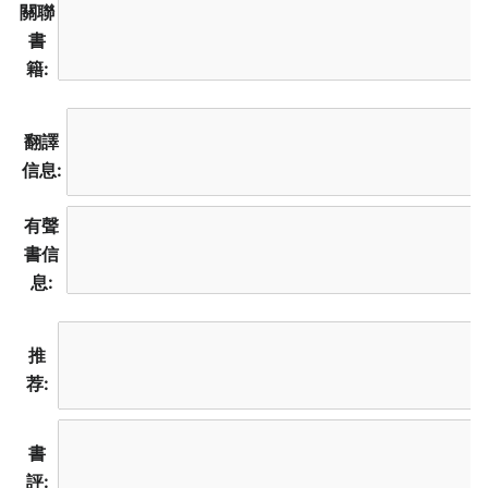
關聯
書
籍:
翻譯
信息:
有聲
書信
息:
推
荐:
書
評: