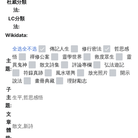
杜威分類
法:
LC分類
法:
Wikidata:
全选
全不选
傳記人生
修行密法
哲思感
悟
禪修公案
靈學世界
救度眾生
靈
主
異鬼神
散文詩集
評論專欄
弘法遊記
題:
符籙真跡
風水堪輿
放光照片
開示
說法
畫冊典藏
理財勵志
子
主
題:
文
章
體