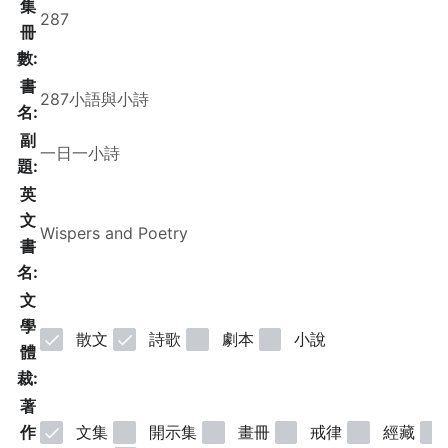
集
冊
數:
書
名:
副
題:
英
文
書
名:
文
學
散文
詩歌
劇本
小說
體
裁:
著
作
文集
開示集
畫冊
戒律
經藏