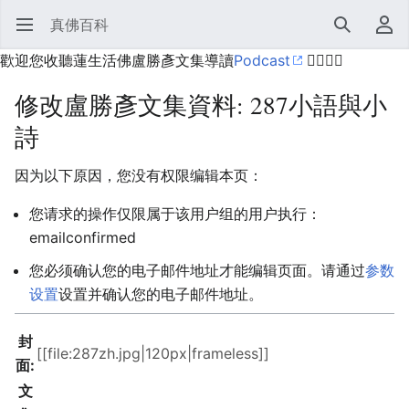
真佛百科
打开主菜单
搜索
用户菜单
歡迎您收聽蓮生活佛盧勝彥文集導讀
Podcast
🙋‍♂️🙋‍♀️
修改盧勝彥文集資料: 287小語與小
詩
因为以下原因，您没有权限编辑本页：
您请求的操作仅限属于该用户组的用户执行：
emailconfirmed
您必须确认您的电子邮件地址才能编辑页面。请通过
参数
设置
设置并确认您的电子邮件地址。
封
面:
文