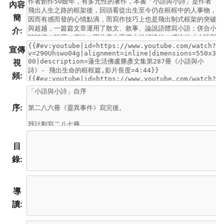
內容
簡
介:
宣傳
視
頻:
序:
目
錄:
導
讀: