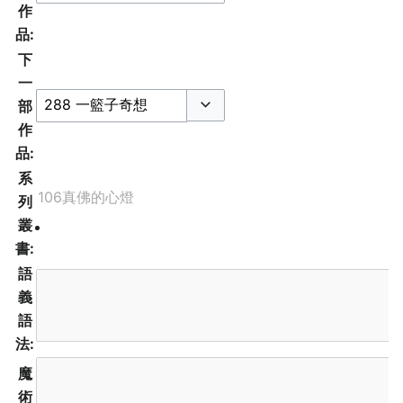
作
品:
下
一
部
切换选项
作
品:
系
列
叢
書:
語
義
語
法:
魔
術