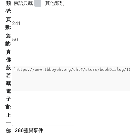
類
佛語典藏
其他類別
型:
頁
數:
篇
數:
真
佛
般
若
藏
電
子
書:
上
一
部