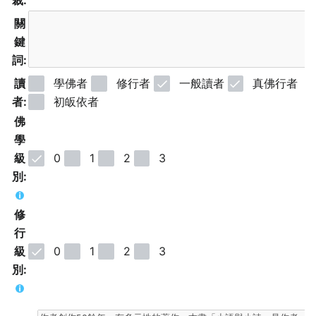
裁:
關
鍵
詞:
讀
學佛者
修行者
一般讀者
真佛行者
者:
初皈依者
佛
學
級
0
1
2
3
別:
修
行
級
0
1
2
3
別: