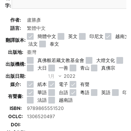
字:
作者:
語言:
簡體中文
英文
印尼文
越南文
翻譯版本:
法文
泰文
出版地:
真佛般若藏文教基金會
大燈文化
明
出版機構:
大日
一善
青山
真佛宗
出版日期:
媒介:
紙本
電子
有聲
華語
台語
粵語
英語
印
有聲書:
法語
越南語
ISBN:
OCLC:
DOI: