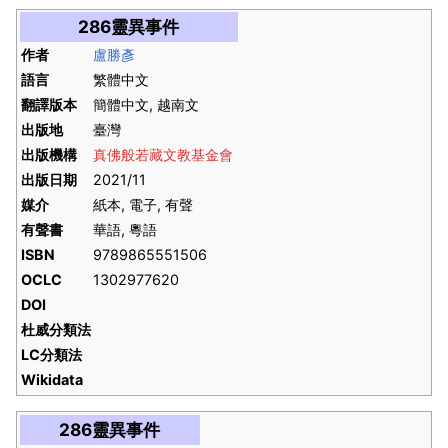
286靈異事件
作者
盧勝彥
語言
繁體中文
翻譯版本
簡體中文, 越南文
出版地
臺灣
出版機構
真佛般若藏文教基金會
出版日期
2021/11
媒介
紙本, 電子, 有聲
有聲書
華語, 粵語
ISBN
9789865551506
OCLC
1302977620
DOI
杜威分類法
LC分類法
Wikidata
286靈異事件