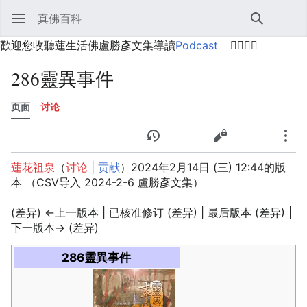
真佛百科
打开主菜单
搜索
用户菜单
歡迎您收聽蓮生活佛盧勝彥文集導讀
Podcast
🙋‍♂️🙋‍♀️
286靈異事件
页面
讨论
语言
监视
历史
编辑
更多
蓮花祖泉
（
讨论
|
贡献
）
2024年2月14日 (三) 12:44的版
本
（CSV导入 2024-2-6 盧勝彥文集）
(差异) ←上一版本 | 已核准修订 (差异) | 最后版本 (差异) |
下一版本→ (差异)
286靈異事件