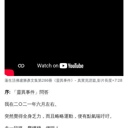
蓮生活佛盧勝彥文集第286冊《靈異事件》- 真實見證篇,影片長度=7:28
序:
「靈異事件」問答
我在二○二一年六月左右。
突然覺得全身乏力，而且略略運動，便有點氣喘吁吁。
走一段路，爬樓梯，便喘！