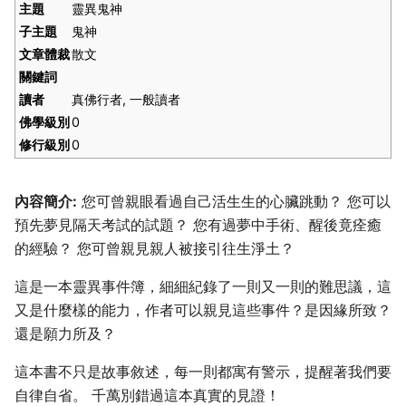
主題
靈異鬼神
子主題
鬼神
文章體裁
散文
關鍵詞
讀者
真佛行者, 一般讀者
佛學級別
0
修行級別
0
內容簡介:
您可曾親眼看過自己活生生的心臟跳動？ 您可以
預先夢見隔天考試的試題？ 您有過夢中手術、醒後竟痊癒
的經驗？ 您可曾親見親人被接引往生淨土？
這是一本靈異事件簿，細細紀錄了一則又一則的難思議，這
又是什麼樣的能力，作者可以親見這些事件？是因緣所致？
還是願力所及？
這本書不只是故事敘述，每一則都寓有警示，提醒著我們要
自律自省。 千萬別錯過這本真實的見證！