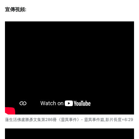
宣傳視頻:
蓮生活佛盧勝彥文集第286冊《靈異事件》- 靈異事件篇,影片長度=6:29