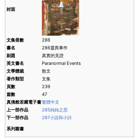
封面
文集冊數
286
書名
286靈異事件
副題
真實的見證
英文書名
Paranormal Events
文學體裁
散文
著作類型
文集
頁數
239
篇數
47
真佛般若藏電子書
繁體中文
上一部作品
285純純之思
下一部作品
287小語與小詩
系列叢書