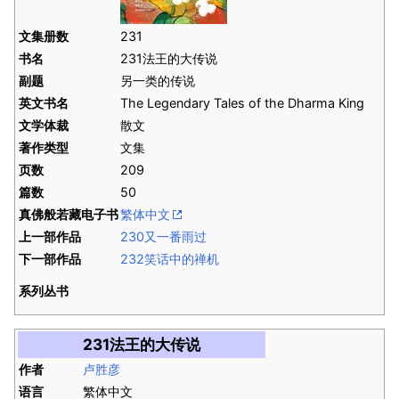
文集册数
231
书名
231法王的大传说
副题
另一类的传说
英文书名
The Legendary Tales of the Dharma King
文学体裁
散文
著作类型
文集
页数
209
篇数
50
真佛般若藏电子书
繁体中文
上一部作品
230又一番雨过
下一部作品
232笑话中的禅机
系列丛书
231法王的大传说
作者
卢胜彦
语言
繁体中文