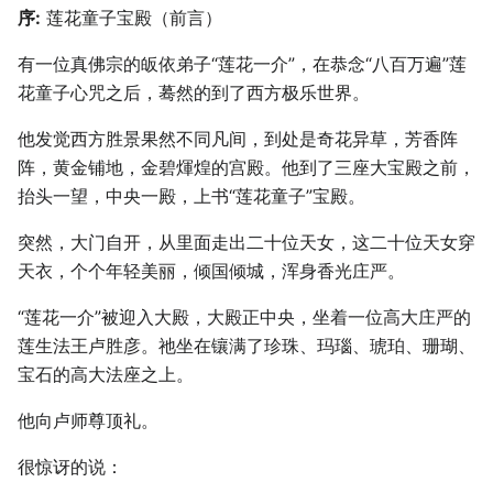
序:
莲花童子宝殿（前言）
有一位真佛宗的皈依弟子“莲花一介”，在恭念“八百万遍”莲
花童子心咒之后，蓦然的到了西方极乐世界。
他发觉西方胜景果然不同凡间，到处是奇花异草，芳香阵
阵，黄金铺地，金碧煇煌的宫殿。他到了三座大宝殿之前，
抬头一望，中央一殿，上书“莲花童子”宝殿。
突然，大门自开，从里面走出二十位天女，这二十位天女穿
天衣，个个年轻美丽，倾国倾城，浑身香光庄严。
“莲花一介”被迎入大殿，大殿正中央，坐着一位高大庄严的
莲生法王卢胜彦。祂坐在镶满了珍珠、玛瑙、琥珀、珊瑚、
宝石的高大法座之上。
他向卢师尊顶礼。
很惊讶的说：