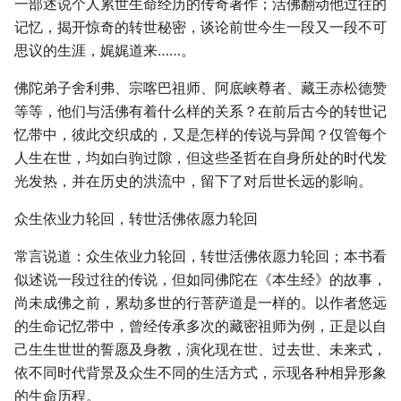
一部述说个人累世生命经历的传奇著作；活佛翻动他过往的
记忆，揭开惊奇的转世秘密，谈论前世今生一段又一段不可
思议的生涯，娓娓道来……。
佛陀弟子舍利弗、宗喀巴祖师、阿底峡尊者、藏王赤松德赞
等等，他们与活佛有着什么样的关系？在前后古今的转世记
忆带中，彼此交织成的，又是怎样的传说与异闻？仅管每个
人生在世，均如白驹过隙，但这些圣哲在自身所处的时代发
光发热，并在历史的洪流中，留下了对后世长远的影响。
众生依业力轮回，转世活佛依愿力轮回
常言说道：众生依业力轮回，转世活佛依愿力轮回；本书看
似述说一段过往的传说，但如同佛陀在《本生经》的故事，
尚未成佛之前，累劫多世的行菩萨道是一样的。以作者悠远
的生命记忆带中，曾经传承多次的藏密祖师为例，正是以自
己生生世世的誓愿及身教，演化现在世、过去世、未来式，
依不同时代背景及众生不同的生活方式，示现各种相异形象
的生命历程。