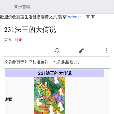
真佛百科
打开主菜单
搜索
用户菜单
歡迎您收聽蓮生活佛盧勝彥文集導讀
Podcast
🙋‍♂️🙋‍♀️
231法王的大传说
页面
讨论
语言
监视
历史
编辑
更多
这是此页面的已核准修订，也是最新修订。
231法王的大传说
封面