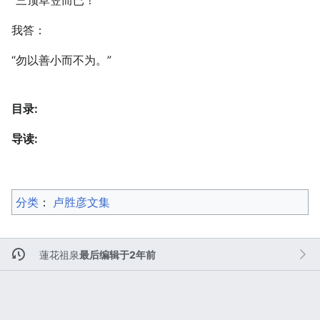
“三顶草笠而已！”
我答：
“勿以善小而不为。”
目录:
导读:
分类
：​
卢胜彦文集
蓮花祖泉
最后编辑于2年前