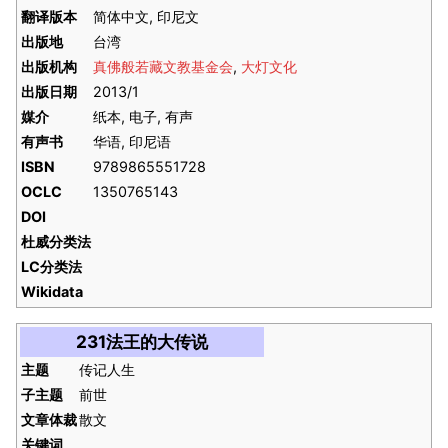
翻译版本
简体中文, 印尼文
出版地
台湾
出版机构
真佛般若藏文教基金会
,
大灯文化
出版日期
2013/1
媒介
纸本, 电子, 有声
有声书
华语, 印尼语
ISBN
9789865551728
OCLC
1350765143
DOI
杜威分类法
LC分类法
Wikidata
231法王的大传说
主题
传记人生
子主题
前世
文章体裁
散文
关键词