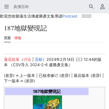
真佛百科
打开主菜单
搜索
用户菜单
歡迎您收聽蓮生活佛盧勝彥文集導讀
Podcast
🙋‍♂️🙋‍♀️
187地獄變現記
页面
讨论
语言
监视
历史
编辑
更多
蓮花祖泉
（
讨论
|
贡献
）
2024年2月14日 (三) 12:44的版
本
（CSV导入 2024-2-6 盧勝彥文集）
(差异) ←上一版本 | 已核准修订 (差异) | 最后版本 (差异) |
下一版本→ (差异)
187地獄變現記