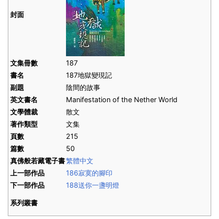
封面
文集冊數
187
書名
187地獄變現記
副題
陰間的故事
英文書名
Manifestation of the Nether World
文學體裁
散文
著作類型
文集
頁數
215
篇數
50
真佛般若藏電子書
繁體中文
上一部作品
186寂寞的腳印
下一部作品
188送你一盞明燈
系列叢書