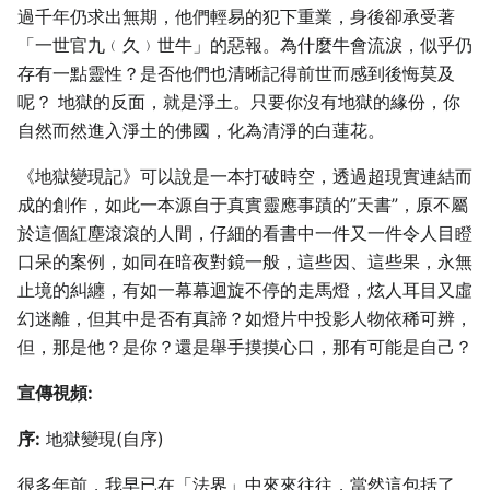
過千年仍求出無期，他們輕易的犯下重業，身後卻承受著
「一世官九﹙久﹚世牛」的惡報。為什麼牛會流淚，似乎仍
存有一點靈性？是否他們也清晰記得前世而感到後悔莫及
呢？ 地獄的反面，就是淨土。只要你沒有地獄的緣份，你
自然而然進入淨土的佛國，化為清淨的白蓮花。
《地獄變現記》可以說是一本打破時空，透過超現實連結而
成的創作，如此一本源自于真實靈應事蹟的”天書”，原不屬
於這個紅塵滾滾的人間，仔細的看書中一件又一件令人目瞪
口呆的案例，如同在暗夜對鏡一般，這些因、這些果，永無
止境的糾纏，有如一幕幕迴旋不停的走馬燈，炫人耳目又虛
幻迷離，但其中是否有真諦？如燈片中投影人物依稀可辨，
但，那是他？是你？還是舉手摸摸心口，那有可能是自己？
宣傳視頻:
序:
地獄變現(自序)
很多年前，我早已在「法界」中來來往往，當然這包括了