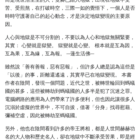
苦、受煎熬，在打破時空，三際一如的覺悟下，一個人是否
時時守護著自己的起心動念，才是決定地獄變現的主要原
因。
人心與地獄是不可分割的，不要以為人心和地獄無關緊要，
其實： 心變就是獄變。 獄變就是心變。 根本就是互為因，
互為果，互為緣，互為報。 ─蓮生活佛─
雖然說「善有善報，惡有惡報」，但許多人總是認為這些是
「以後」的事，距離還遙遠，其實早已在地獄變現。 本書
作者在陰間，發現一個問題，近代之世，被轉世輪回到螞蟻
國的甚多，這些被轉劫到螞蟻國的人多半是犯了沉迷之罪。
電腦網路的應用為人們帶來了許多便利，但也因此讓很多人
沉溺於虛擬的世界中，不可自拔，借著「分身」找尋慰藉、
彌補空虛，因此被轉劫至螞蟻國。
另外，他也在陰間看到許多的帝王將相，都是人世間赫赫功
名的大人物和歷史名人，卻在地獄中不斷承受苦果，即是經