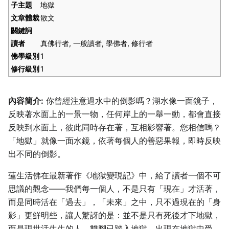
子主題
地獄
文章體裁
散文
關鍵詞
讀者
真佛行者, 一般讀者, 學佛者, 修行者
佛學級別
1
修行級別
1
內容簡介:
你曾經注意過水中的倒影嗎？湖水像一面鏡子，
反映著水面上的一景一物，任何岸上的一舉一動，都會直接
反映到水面上，彼此同時存在著，互相影響著。您相信嗎？
「地獄」就像一面水鏡，依著每個人的善惡果報，即時反映
出不同的倒影。
蓮生活佛在最新著作《地獄變現記》中，給了讀者一個不可
思議的觀念——我們每一個人，不是只有「現在」才活著，
而是同時活在「過去」，「未來」之中，只不過現在的「身
影」更鮮明些，讓人驚訝的是：並不是只有死後才下地獄，
而是現世活生生的人，雙腳已踏入地獄，出現在地獄中受