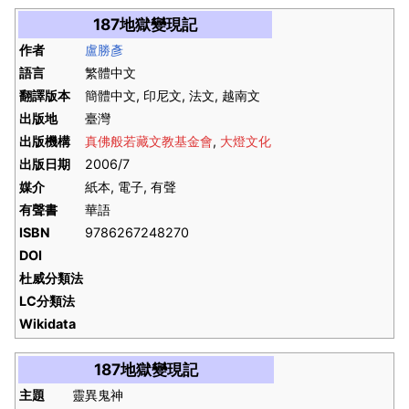
187地獄變現記
作者
盧勝彥
語言
繁體中文
翻譯版本
簡體中文, 印尼文, 法文, 越南文
出版地
臺灣
出版機構
真佛般若藏文教基金會
,
大燈文化
出版日期
2006/7
媒介
紙本, 電子, 有聲
有聲書
華語
ISBN
9786267248270
DOI
杜威分類法
LC分類法
Wikidata
187地獄變現記
主題
靈異鬼神