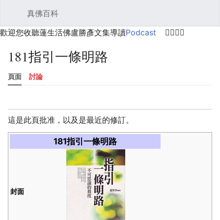
真佛百科
開啟主選單
搜尋
使用者選單
歡迎您收聽蓮生活佛盧勝彥文集導讀
Podcast
🙋‍♂️🙋‍♀️
181指引一條明路
頁面
討論
語言
監視
歷史
編輯
更多
這是此頁批准，以及是最近的修訂。
181指引一條明路
封面