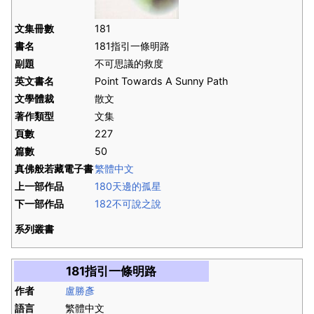
文集冊數
181
書名
181指引一條明路
副題
不可思議的救度
英文書名
Point Towards A Sunny Path
文學體裁
散文
著作類型
文集
頁數
227
篇數
50
真佛般若藏電子書
繁體中文
上一部作品
180天邊的孤星
下一部作品
182不可說之說
系列叢書
181指引一條明路
作者
盧勝彥
語言
繁體中文