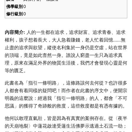
佛學級別
0
修行級別
0
內容簡介:
人的一生都在追求，追求財富、追求青春、追求
權利，孩子想着長大，大人急着賺錢，老人忙着回憶……無
止盡的追求與欲望，縱使名利集於一身仍是空虛，站在世界
的頂端，竟是如此杳然一身。誰說人窮盡一生只為追求真
理，原來在滿足外界的物質生活後，我們才會發現心靈是何
等的匱乏。
此書名為「指引一條明路」，這條路該何去何從？也許很多
人都會有着同樣的疑問吧！而作者在此書的序文中，便開宗
明義的這麼說：經過我「指引一條明路」的人，都會「不可
思議」的獲得了奇跡般的救度，這些救度都是有憑有據的。
他何以敢理直氣壯，皆是因為有真實的案例存在。從〈夜半
的天崩地裂〉中蓮花啟達受蓮生活佛夢示逃過土石流一劫；