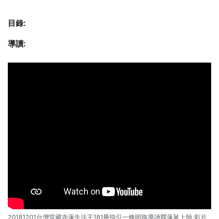
目錄:
導讀:
20181201台灣雷藏寺蓮生法王181冊指引一條明路導讀釋蓮舅上師,影片