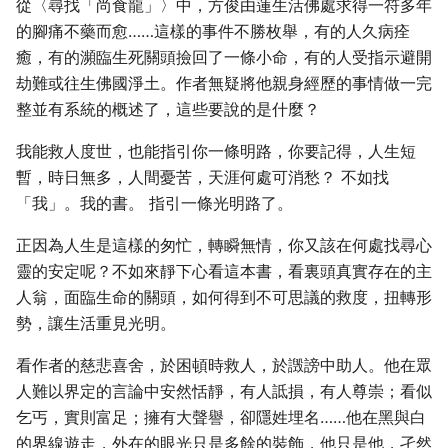
從〈尋找「尚食龍」〉中，方俊由蓮生活佛處求得一符多年
的腳痛不藥而愈……這樣的事件不勝枚舉，有的人久病痊
癒，有的瀕臨生死關頭撿回了一條小命，有的人受指示避開
劫難或往生佛國淨土。作者無疑將他親身經歷的事情做一完
整並有系統的概述了，這些要說的是什麼？
我能救人度世，也能指引你一條明路，你要記得，人生短
暫，時日無多，人間憂苦，天涯何處可消愁？ 不如找
「我」。我的書。 指引一條光明路了。
正因為人生是這樣的匆忙，轉瞬無情，你又該在何處找尋心
靈的安定呢？不如來靜下心看這本書，看裏頭真實存在的主
人翁，面臨生命的關頭，如何得到不可思議的救度，扭轉形
勢，讓生活重見光明。
看作者的慈悲喜舍，於困頓時救人，於譭謗中助人。他在眾
人難以界定的言論中安然恬靜，有人詆損，有人尊崇；看似
乞丐，實則富足；擁有大聲譽，卻隱姓埋名……他在黑與白
的界線遊走，外在的眼光只是多餘的裝飾，他只是他，孑然