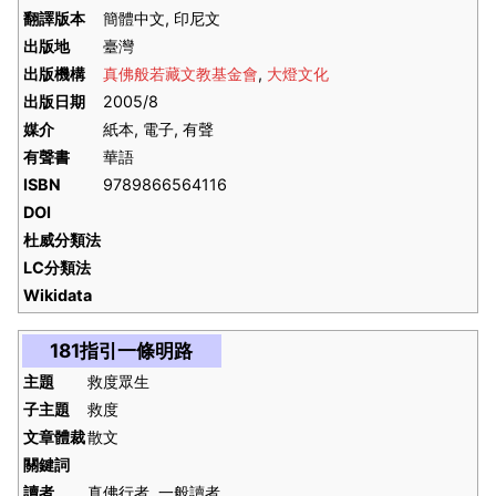
翻譯版本
簡體中文, 印尼文
出版地
臺灣
出版機構
真佛般若藏文教基金會
,
大燈文化
出版日期
2005/8
媒介
紙本, 電子, 有聲
有聲書
華語
ISBN
9789866564116
DOI
杜威分類法
LC分類法
Wikidata
181指引一條明路
主題
救度眾生
子主題
救度
文章體裁
散文
關鍵詞
讀者
真佛行者, 一般讀者