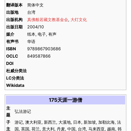
翻译版本
简体中文
出版地
台湾
出版机构
真佛般若藏文教基金会
,
大灯文化
出版日期
2004/10
媒介
纸本, 电子, 有声
有声书
华语
ISBN
9789867903686
OCLC
849587866
DOI
杜威分类法
LC分类法
Wikidata
175天涯一游僧
主
弘法游记
题
子
游记, 澳大利亚, 新西兰, 大溪地, 日本, 新加坡, 加勒比海, 法
主
国, 英国, 荷兰, 意大利, 丹麦, 中国, 台湾, 马来西亚, 越南, 韩