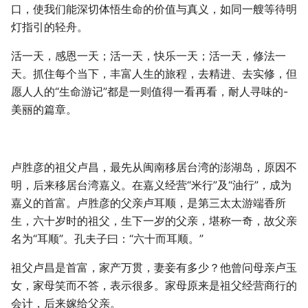
口，使我们能深切体悟生命的价值与真义，如同一艘等待明
灯指引的轻舟。
活一天，感恩一天；活一天，快乐一天；活一天，修法一
天。抓住每个当下，丰富人生的旅程，去精进、去实修，但
愿人人的“生命游记”都是一则值得一看再看，耐人寻味的-
美丽的篇章。
卢胜彦的祖父卢昌，最先从闽南移居台湾的澎湖岛，原因不
明，后来移居台湾嘉义。在嘉义经营“米行”及“油行”，成为
嘉义的首富。卢胜彦的父亲卢耳顺，是第三太太游端香所
生，六十岁时的祖父，生下一岁的父亲，堪称一奇，故父亲
名为“耳顺”。孔夫子曰：“六十而耳顺。”
祖父卢昌是首富，家产万贯，妻妾有多少？他曾问母亲卢玉
女，家母笑而不答，表示很多。家母原来是祖父经营商行的
会计，后来嫁给父亲。