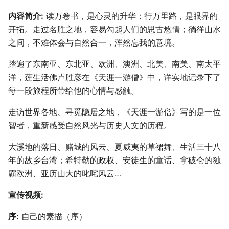
内容简介:
读万卷书，是心灵的升华；行万里路，是眼界的
开拓。走过名胜之地，容易勾起人们的思古悠情；徜徉山水
之间，不难体会与自然合一，浑然忘我的意境。
踏遍了东南亚、东北亚、欧洲、澳洲、北美、南美、南太平
洋，莲生活佛卢胜彦在《天涯一游僧》中，详实地记录下了
每一段旅程所带给他的心情与感触。
走访世界各地、寻觅隐居之地，《天涯一游僧》写的是一位
智者，重新感受自然风光与历史人文的历程。
大溪地的落日、赌城的风云、夏威夷的草裙舞、生活三十八
年的故乡台湾；希特勒的政权、安徒生的童话、拿破仑的独
霸欧洲、亚历山大的叱咤风云…
宣传视频:
序:
自己的素描（序）