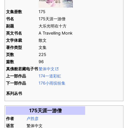
文集册数
175
书名
175天涯一游僧
副题
大乐光明在十方
英文书名
A Travelling Monk
文学体裁
散文
著作类型
文集
页数
225
篇数
96
真佛般若藏电子书
繁体中文
上一部作品
174一道彩虹
下一部作品
176小雨缤纷集
系列丛书
175天涯一游僧
作者
卢胜彦
语言
繁体中文