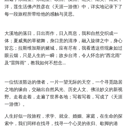
洋，莲生活佛卢胜彦在《天涯一游僧》中，详实地记录下了
每一段旅程所带给他的感触与灵思。
大溪地的落日，日出而作，日入而息，我和自然交织成一
体；夏威夷的草裙舞，身口意的清净，融入旋律之中，身心
皆忘；拉斯维加斯的赌城，应有尽有，我看透这些现象如过
眼云烟，只是人生的一瞬；故乡台湾，令人怀念的“西北雨”
及“雷阵雨”，教我如何不想念...
一位恬淡豁达的僧者，一片一望无际的天空，一个寻觅隐居
之地的缘由，交融出自然风光、历史人文、佛法妙义的新视
野。走着走着，走遍了世界各地；写着写着，写成了《天涯
一游僧》。
人生好似一段旅程，求学、就业、婚姻、家庭，在生命的探
索中，我们同样在找寻，找寻一个心灵的依归、歇脚的港