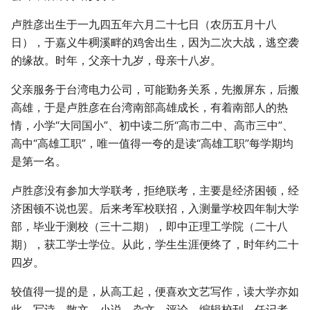
卢胜彦出生于一九四五年六月二十七日（农历五月十八
日），于嘉义牛稠溪畔的鸡舍出生，因为二次大战，逃空袭
的缘故。时年，父亲十九岁，母亲十八岁。
父亲服务于台湾电力公司，可能勤务关系，先搬屏东，后搬
高雄，于是卢胜彦在台湾南部高雄成长，有着南部人的热
情，小学“大同国小”、初中读二所“高市二中、高市三中”、
高中“高雄工职”，唯一值得一夸的是读“高雄工职”每学期均
是第一名。
卢胜彦没有参加大学联考，拒绝联考，主要是经济困顿，经
济困顿不说也罢。后来考军校联招，入测量学校四年制大学
部，毕业于测校（三十二期），即中正理工学院（二十八
期），获工学士学位。从此，学生生涯便终了，时年约二十
四岁。
较值得一提的是，从高工起，便喜欢文艺写作，读大学亦如
此，写诗、散文、小说、杂文、评论，编辑校刊，任记者，