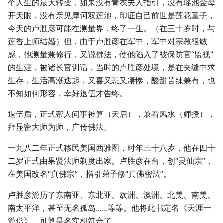
个人生的最大转变，如果没有青衣夫人指引，没有瑶池金母
开天眼，没有亲见摩诃双莲池，印证自己前世是莲花童子，
今天的卢胜彦可能在测量界，终了一生。（在三十岁时，与
莲香上师结婚）但，由于卢胜彦在军中，军中对宗教很敏
感，他测量兼修行，又说佛法，使他陷入了被保防官“监视”
的生涯，被诸长官训话，当时的卢胜彦处境，是在夹缝中求
生存，生活高潮迭起，又喜又悲又凄惨，酸甜苦辣兼有，也
不知如何形容，幸好退伍才告终。
退伍后，正式帮人问事神算（天启），兼看风水（师授），
拜显密大师为师，广传佛法。
一九八二年正式移民美国西雅图，时年三十八岁，他在四十
二岁正式由果贤法师剃度出家。卢胜彦在台，创“灵仙宗”，
在美国改名“真佛宗”，指引弟子修“真佛密法”。
卢胜彦游历了东南亚、东北亚、欧洲、澳洲、北美、南美、
南太平洋，甚至无名孤岛......等等。他将此书定名《天涯一
游僧》，可算是名实相符合了。