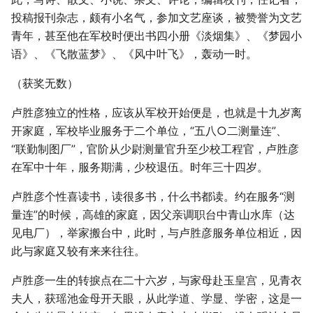
投稿报刊杂志，颇有小名气，参加文艺座谈，被赞誉为文艺
青年，甚至他在军校时便出书四小册《淡烟集》、《梦园小
语》、《飞散蓝梦》、《风中叶飞》，轰动一时。
（获奖无数）
卢胜彦独立的性格，应该从军校开始便是，也就是十九岁离
开家庭，军校毕业服务于二个单位，“五八○二测量连”、
“联勤制图厂”，官阶从少尉测量官升至少校工程官，卢胜彦
在军中十年，服务期满，少校退伍。时年三十四岁。
卢胜彦个性喜读书，读很多书，什么书都读。约在服务“测
量连”的时候，高雄的家庭，因父亲调职台中青山水库（达
见电厂），举家搬台中，此时，与卢胜彦服务单位相近，因
此与家庭又较有来来往往。
卢胜彦一生的转捩点在二十六岁，与家母赴玉皇宫，见青衣
夫人，获瑶池金母开天眼，从此学道、学显、学密，这是一