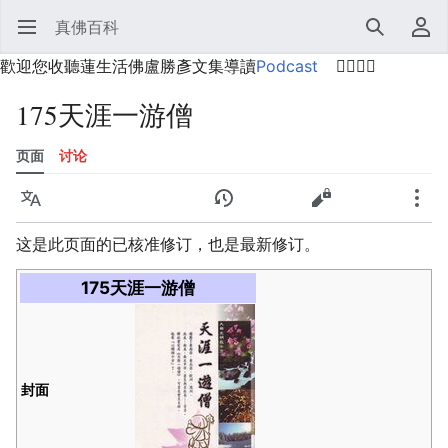
真佛百科
打开主菜单
搜索
用户菜单
歡迎您收聽蓮生活佛盧勝彥文集導讀
Podcast
🙋‍♂️🙋‍♀️
175天涯一游僧
页面
讨论
语言
监视
历史
编辑
更多
这是此页面的已核准修订，也是最新修订。
175天涯一游僧
封面