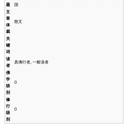
题
国
文
章
散文
体
裁
关
键
词
读
真佛行者, 一般读者
者
佛
学
0
级
别
修
行
0
级
别