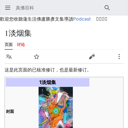
真佛百科
打开主菜单
搜索
用户菜单
歡迎您收聽蓮生活佛盧勝彥文集導讀
Podcast
🙋‍♂️🙋‍♀️
1淡烟集
页面
讨论
语言
监视
历史
编辑
更多
这是此页面的已核准修订，也是最新修订。
1淡烟集
封面