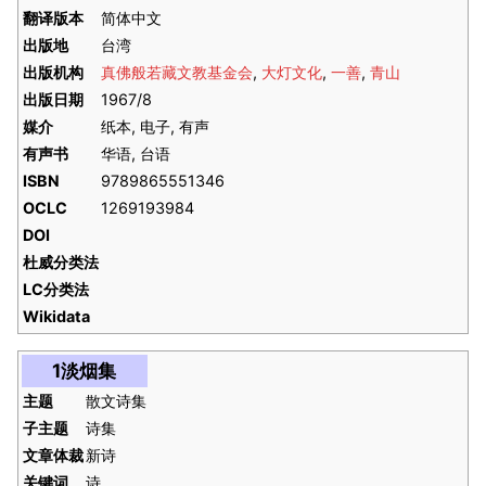
翻译版本
简体中文
出版地
台湾
出版机构
真佛般若藏文教基金会
,
大灯文化
,
一善
,
青山
出版日期
1967/8
媒介
纸本, 电子, 有声
有声书
华语, 台语
ISBN
9789865551346
OCLC
1269193984
DOI
杜威分类法
LC分类法
Wikidata
1淡烟集
主题
散文诗集
子主题
诗集
文章体裁
新诗
关键词
诗