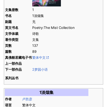
文集册数
1
书名
1淡烟集
副题
无
英文书名
Poetry:The Mist Collection
文学体裁
诗歌
著作类型
文集
页数
137
篇数
89
真佛般若藏电子书
繁体中文
上一部作品
下一部作品
2梦园小语
系列丛书
1淡烟集
作者
卢胜彦
语言
繁体中文