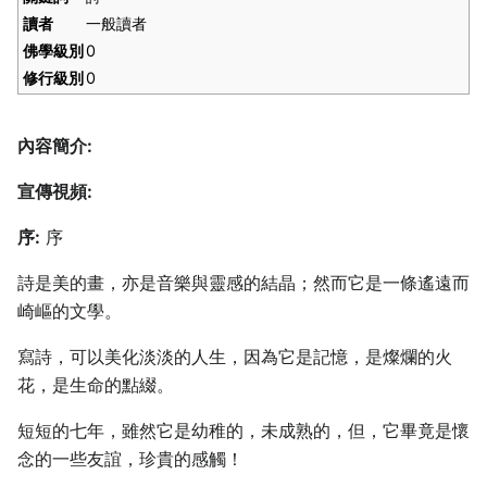
讀者
一般讀者
佛學級別
0
修行級別
0
內容簡介:
宣傳視頻:
序:
序
詩是美的畫，亦是音樂與靈感的結晶；然而它是一條遙遠而
崎嶇的文學。
寫詩，可以美化淡淡的人生，因為它是記憶，是燦爛的火
花，是生命的點綴。
短短的七年，雖然它是幼稚的，未成熟的，但，它畢竟是懷
念的一些友誼，珍貴的感觸！