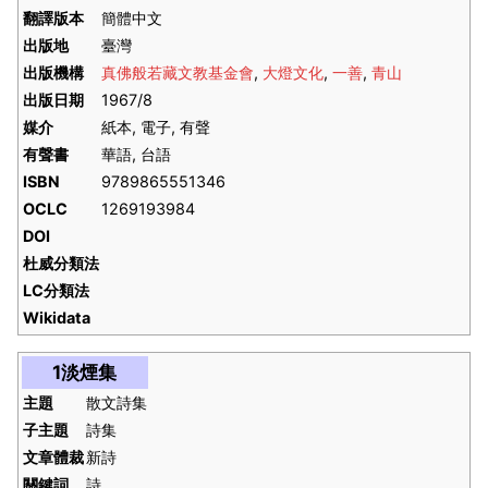
翻譯版本
簡體中文
出版地
臺灣
出版機構
真佛般若藏文教基金會
,
大燈文化
,
一善
,
青山
出版日期
1967/8
媒介
紙本, 電子, 有聲
有聲書
華語, 台語
ISBN
9789865551346
OCLC
1269193984
DOI
杜威分類法
LC分類法
Wikidata
1淡煙集
主題
散文詩集
子主題
詩集
文章體裁
新詩
關鍵詞
詩