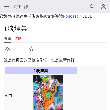
真佛百科
打开主菜单
搜索
用户菜单
歡迎您收聽蓮生活佛盧勝彥文集導讀
Podcast
🙋‍♂️🙋‍♀️
1淡煙集
页面
讨论
语言
监视
历史
编辑
更多
这是此页面的已核准修订，也是最新修订。
1淡煙集
封面