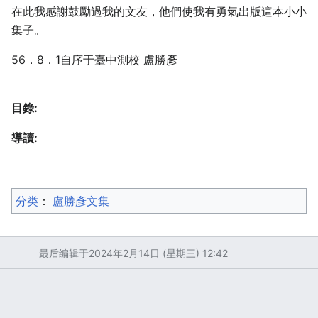
在此我感謝鼓勵過我的文友，他們使我有勇氣出版這本小小
集子。
56．8．1自序于臺中測校 盧勝彥
目錄:
導讀:
分类
：​
盧勝彥文集
最后编辑于2024年2月14日 (星期三) 12:42