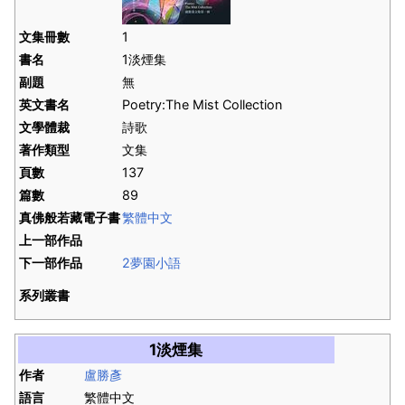
文集冊數
1
書名
1淡煙集
副題
無
英文書名
Poetry:The Mist Collection
文學體裁
詩歌
著作類型
文集
頁數
137
篇數
89
真佛般若藏電子書
繁體中文
上一部作品
下一部作品
2夢園小語
系列叢書
1淡煙集
作者
盧勝彥
語言
繁體中文