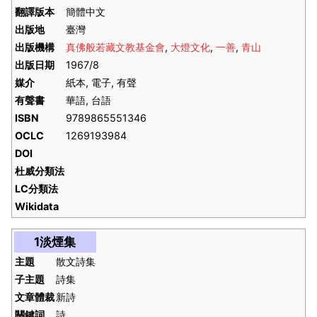
翻譯版本
簡體中文
出版地
臺灣
出版機構
真佛般若藏文教基金會
,
大燈文化
,
一善
,
青山
出版日期
1967/8
媒介
紙本, 電子, 有聲
有聲書
華語, 台語
ISBN
9789865551346
OCLC
1269193984
DOI
杜威分類法
LC分類法
Wikidata
1淡煙集
主題
散文詩集
子主題
詩集
文章體裁
新詩
關鍵詞
詩