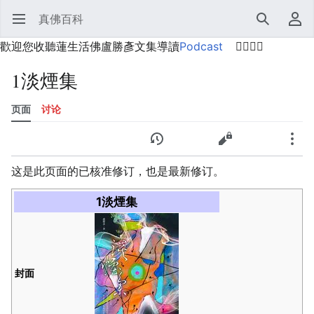
真佛百科
打开主菜单
搜索
用户菜单
歡迎您收聽蓮生活佛盧勝彥文集導讀
Podcast
🙋‍♂️🙋‍♀️
1淡煙集
页面
讨论
语言
监视
历史
编辑
更多
这是此页面的已核准修订，也是最新修订。
1淡煙集
封面