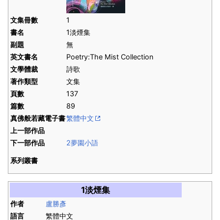
文集冊數
1
書名
1淡煙集
副題
無
英文書名
Poetry:The Mist Collection
文學體裁
詩歌
著作類型
文集
頁數
137
篇數
89
真佛般若藏電子書
繁體中文
上一部作品
下一部作品
2夢園小語
系列叢書
1淡煙集
作者
盧勝彥
語言
繁體中文