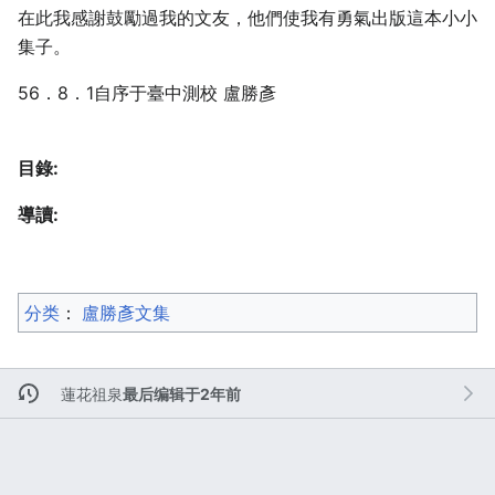
在此我感謝鼓勵過我的文友，他們使我有勇氣出版這本小小
集子。
56．8．1自序于臺中測校 盧勝彥
目錄:
導讀:
分类
：​
盧勝彥文集
蓮花祖泉
最后编辑于2年前