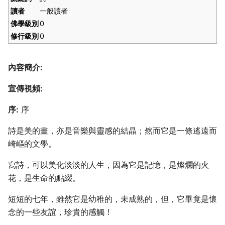
讀者
一般讀者
佛學級別
0
修行級別
0
內容簡介:
宣傳視頻:
序:
序
詩是美的畫，亦是音樂與靈感的結晶；然而它是一條遙遠而
崎嶇的文學。
寫詩，可以美化淡淡的人生，因為它是記憶，是燦爛的火
花，是生命的點綴。
短短的七年，雖然它是幼稚的，未成熟的，但，它畢竟是懷
念的一些友誼，珍貴的感觸！