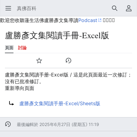
真佛百科
開啟主選單
搜尋
使用者選單
歡迎您收聽蓮生活佛盧勝彥文集導讀
Podcast
🙋‍♂️🙋‍♀️
盧勝彥文集閱讀手冊-Excel版
頁面
討論
語言
監視
歷史
編輯
更多
盧勝彥文集閱讀手册-Excel版 / 這是此頁面最近一次修訂；
沒有已批准修訂。
重新導向頁面
重定向到：
盧勝彥文集閱讀手册-Excel/Sheets版
最後編輯於 2025年6月27日 (星期五) 11:19