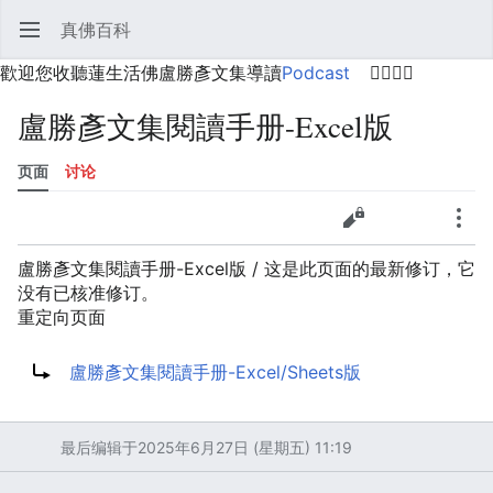
真佛百科
打开主菜单
搜索
用户菜单
歡迎您收聽蓮生活佛盧勝彥文集導讀
Podcast
🙋‍♂️🙋‍♀️
盧勝彥文集閱讀手册-Excel版
页面
讨论
语言
监视
历史
编辑
更多
盧勝彥文集閱讀手册-Excel版 / 这是此页面的最新修订，它
没有已核准修订。
重定向页面
重定向到：
盧勝彥文集閱讀手册-Excel/Sheets版
最后编辑于2025年6月27日 (星期五) 11:19