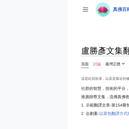
跳
真佛百
至
切換側欄
內
容
盧勝彥文集
頁面
討論
臺灣正體
這是此頁批准，以及是最近的
社群的智慧，技術的平台
推廣師尊文集，流傳真佛
1. 示範翻譯文章-第154
2. 企劃案-
以眾包翻譯方式