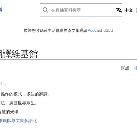
科
中文
歡迎您收聽蓮生活佛盧勝彥文集導讀
Podcast
🙋‍♂️🙋‍♀️
翻譯維基館
閱讀
修訂。
，協作的模式，多語的翻譯。
密法，廣渡世界眾生。
冊智慧的光環
推廣師尊文集多語化