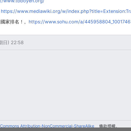
://www.tbboyeh.org/
。
https://www.mediawiki.org/w/index.php?title=Extension:Tr
個國家排名！。
https://www.sohu.com/a/445958804_100174
日) 22:58
 Commons Attribution-NonCommercial-ShareAlike
條款授權。