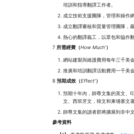
培訓和指導翻譯工作者。
成立技術支援團隊，管理和操作網絡服務
成立翻譯審核和質量管理團隊，
熱心的翻譯義工，以眾包和協作
7
所需經費（
How Much'
）
網站建製與維護費用每年三千美
推廣和培訓翻譯活動費用一千美
8
預期成效（
Effect'
）
預期十年內，師尊文集的英文、印尼
文、西班牙文，韓文和柬埔寨文著作翻
師尊文集的讀者群將擴展到非中
參考資料