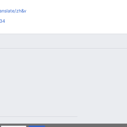
anslate/zh&v
634