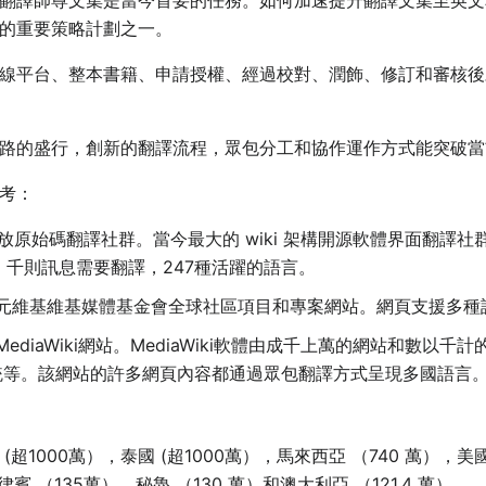
翻譯師尊文集是當今首要的任務。如何加速提升翻譯文集至英文
的重要策略計劃之一。
線平台、整本書籍、申請授權、經過校對、潤飾、修訂和審核後
路的盛行，創新的翻譯流程，眾包分工和協作運作方式能突破當
考：
放原始碼翻譯社群。當今最大的 wiki 架構開源軟體界面翻譯社群。
116 千則訊息需要翻譯，247種活躍的語言。
元維基維基媒體基金會全球社區項目和專案網站。網頁支援多種
MediaWiki網站。MediaWiki軟體由成千上萬的網站和數
統等。該網站的許多網頁內容都通過眾包翻譯方式呈現多國語言。
1000萬），泰國 (超1000萬），馬來西亞 （740 萬），美國
賓 （135萬），秘魯 （130 萬）和澳大利亞 （121.4 萬）。