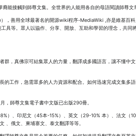
的華裔能接觸到師尊文集。全世界的人能用各自的母語閱讀師尊文
），善用全球最著名的開源wiki程序-MediaWiki ,亦是維基百科所使用
nslate 擴充功能工具等。眾人以協作、分享、開放、互助和學習的理
者群，真佛宗可結集眾人的力量，翻譯成多國語言，讓不懂中文
長的工作，急需眾多的人力資源和配合。如何迅速完成文集多語
9月，師尊文集電子書中文版已出版290冊。
8%）、印尼文（45本-15%）、英文（29-10% 本）、法文（
文 、俄文、柬埔寨文、泰文翻譯等等。