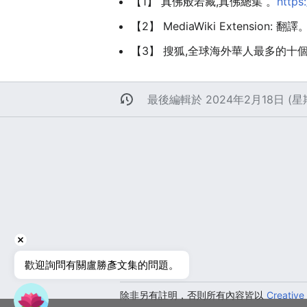
【1】 真佛般若藏,真佛總集 。
https
【2】 MediaWiki Extension: 翻譯
【3】 搜狐,全球海外華人最多的十
最後編輯於 2024年2月18日 (星期
歡迎詢問有關盧勝彥文集的問題。
真佛百科
除非另有註明，否則所有內容皆以
Creative