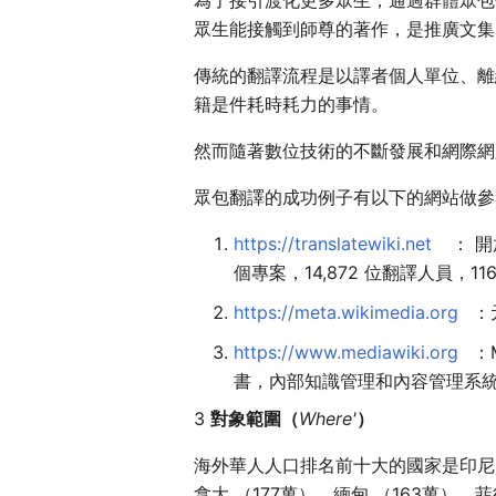
為了接引渡化更多眾生，通過群體眾包
眾生能接觸到師尊的著作，是推廣文集
傳統的翻譯流程是以譯者個人單位、離
籍是件耗時耗力的事情。
然而隨著數位技術的不斷發展和網際網
眾包翻譯的成功例子有以下的網站做參
https://translatewiki.net
： 開
個專案，14,872 位翻譯人員，
https://meta.wikimedia.org
：
https://www.mediawiki.org
：
書，內部知識管理和內容管理系
3
對象範圍（
Where'
）
海外華人人口排名前十大的國家是印尼 (超
拿大 （177萬），緬甸 （163萬），菲律