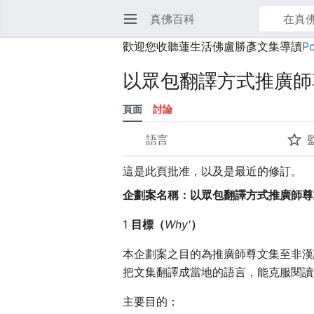
真佛百科
開啟主選單
歡迎您收聽蓮生活佛盧勝彥文集導讀
P
以眾包翻譯方式推廣師
頁面
討論
語言
這是此頁批准，以及是最近的修訂。
企劃案名稱：以眾包翻譯方式推廣師尊
1
目標（
Why'
）
本企劃案之目的為推廣師尊文集至非漢
把文集翻譯成當地的語言，能克服閱讀
主要目的：